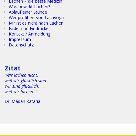
Lachen – die beste Medizin
Was bewirkt Lachen?
Ablauf einer Stunde
Wer profitiert von Lachyoga
Mir ist es nicht nach Lachen!
Bilder und Eindrücke
Kontakt / Anmeldung
Impressum
Datenschutz
Textgggggggggggggggggggggggggggggggggggggggggggggggg
gggggggggggggggggggggggggggggggggggggggggggggggggggg
gg
Zitat
"Wir lachen nicht,
weil wir glücklich sind.
Wir sind glücklich,
weil wir lachen. "
Dr. Madan Kataria