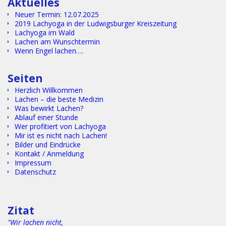
Aktuelles
Neuer Termin: 12.07.2025
2019 Lachyoga in der Ludwigsburger Kreiszeitung
Lachyoga im Wald
Lachen am Wunschtermin
Wenn Engel lachen….
Text.
Seiten
Herzlich Willkommen
Lachen – die beste Medizin
Was bewirkt Lachen?
Ablauf einer Stunde
Wer profitiert von Lachyoga
Mir ist es nicht nach Lachen!
Bilder und Eindrücke
Kontakt / Anmeldung
Impressum
Datenschutz
Textgggggggggggggggggggggggggggggggggggggggggggggggg
gggggggggggggggggggggggggggggggggggggggggggggggggggg
gg
Zitat
"Wir lachen nicht,