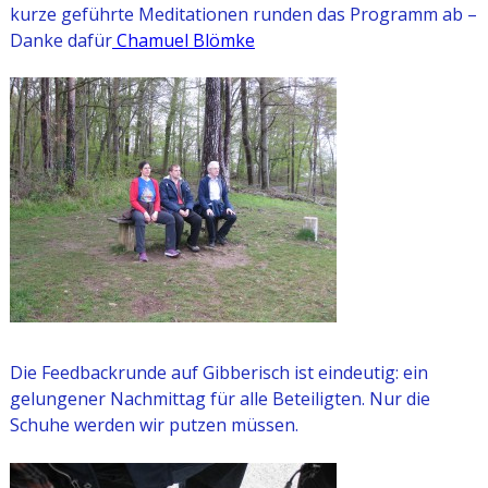
kurze geführte Meditationen runden das Programm ab –
Danke dafür
Chamuel Blömke
Die Feedbackrunde auf Gibberisch ist eindeutig: ein
gelungener Nachmittag für alle Beteiligten. Nur die
Schuhe werden wir putzen müssen.