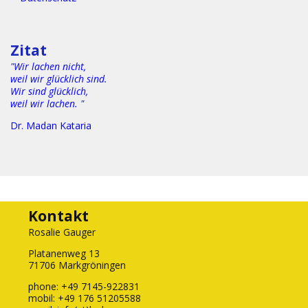
Textgggggggggggggggggggggggggggggggggggggggggggggggg
gggggggggggggggggggggggggggggggggggggggggggggggggggg
gg
Zitat
"Wir lachen nicht,
weil wir glücklich sind.
Wir sind glücklich,
weil wir lachen. "
Dr. Madan Kataria
Kontakt
Rosalie Gauger
Platanenweg 13
71706 Markgröningen
phone: +49 7145-922831
mobil: +49 176 51205588