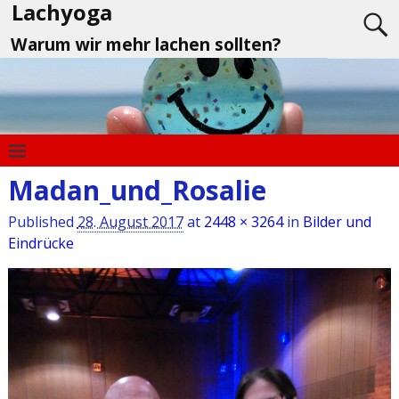
Lachyoga
Warum wir mehr lachen sollten?
Madan_und_Rosalie
Published
28. August 2017
at
2448 × 3264
in
Bilder und
Eindrücke