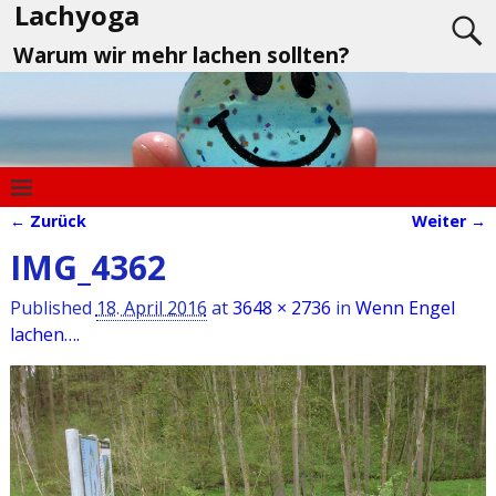
Lachyoga
Warum wir mehr lachen sollten?
← Zurück
Weiter →
Bilder-Navigation
IMG_4362
Published
18. April 2016
at
3648 × 2736
in
Wenn Engel
lachen….